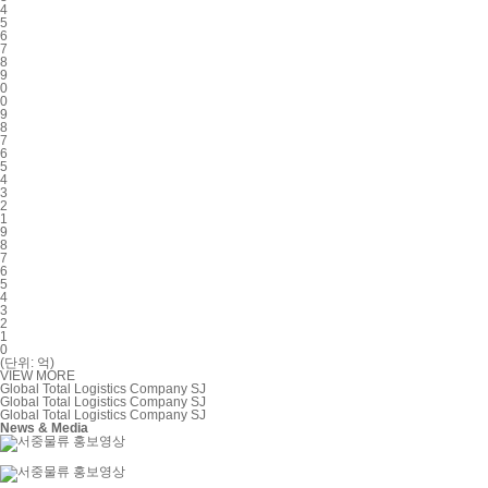
4
5
6
7
8
9
0
0
9
8
7
6
5
4
3
2
1
9
8
7
6
5
4
3
2
1
0
(단위: 억)
VIEW MORE
Global Total Logistics Company SJ
Global Total Logistics Company SJ
Global Total Logistics Company SJ
News & Media