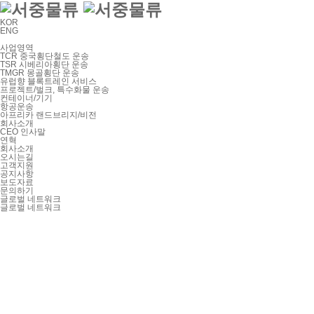
KOR
ENG
사업영역
TCR 중국횡단철도 운송
TSR 시베리아횡단 운송
TMGR 몽골횡단 운송
유럽향 블록트레인 서비스
프로젝트/벌크, 특수화물 운송
컨테이너/기기
항공운송
아프리카 랜드브리지/비전
회사소개
CEO 인사말
연혁
회사소개
오시는길
고객지원
공지사항
보도자료
문의하기
글로벌 네트워크
글로벌 네트워크