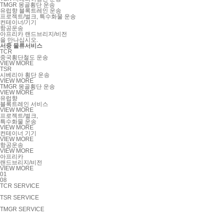
TMGR 몽골횡단 운송
유럽향 블록트레인 운송
프로젝트/벌크, 특수화물 운송
컨테이너/기기
항공운송
아프리카 랜드브리지/비전
을
만나십시오.
서중 물류서비스
TCR
중국횡단철도 운송
VIEW MORE
TSR
시베리아 횡단 운송
VIEW MORE
TMGR 몽골횡단 운송
VIEW MORE
유럽향
블록트레인 서비스
VIEW MORE
프로젝트/벌크,
특수화물 운송
VIEW MORE
컨테이너 기기
VIEW MORE
항공운송
VIEW MORE
아프리카
랜드브리지/비전
VIEW MORE
01
08
TCR SERVICE
TSR SERVICE
TMGR SERVICE