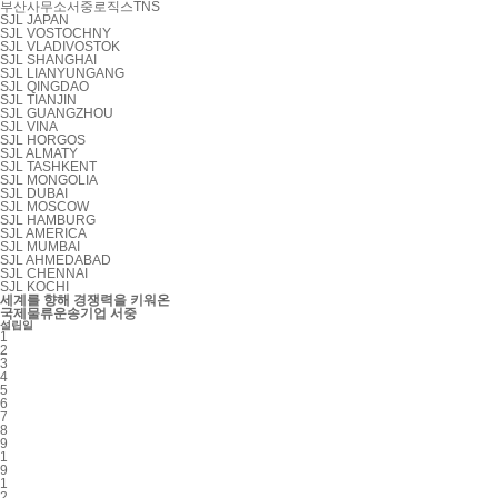
부산사무소
서중로직스
TNS
SJL JAPAN
SJL VOSTOCHNY
SJL VLADIVOSTOK
SJL SHANGHAI
SJL LIANYUNGANG
SJL QINGDAO
SJL TIANJIN
SJL GUANGZHOU
SJL VINA
SJL HORGOS
SJL ALMATY
SJL TASHKENT
SJL MONGOLIA
SJL DUBAI
SJL MOSCOW
SJL HAMBURG
SJL AMERICA
SJL MUMBAI
SJL AHMEDABAD
SJL CHENNAI
SJL KOCHI
세계를 향해 경쟁력을 키워온
국제물류운송기업 서중
설립일
1
2
3
4
5
6
7
8
9
1
9
1
2